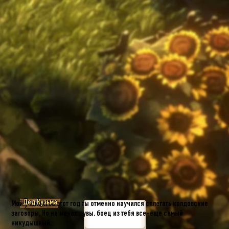
Дед Кузьма
Мой ученик, за этот год ты отменно научился сплетать колдовские
заговоры. Но на мечах... увы, боец из тебя все-еще самый
никудышный.